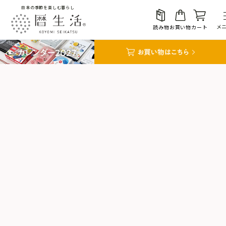
日本の季節を楽しむ暮らし
メ
読み物
お買い物
カート
マイページ
メルマガ登録
お気に入り
検索
商品検索
読み物検索
今日の読み物
おすすめ順
新着順
価格が安い順
価格が高い順
更新
注目のキーワード
新着の読み物はこちら
標準
24件
48件
72件
#二十四節気
#月
#何の日
#花
#料理
#ならわし
#吉日
お買い物
ランキング
人気の記事
RANKING
2026.07.02
二十四節気と七十二候
商品一覧
雑節／半夏生