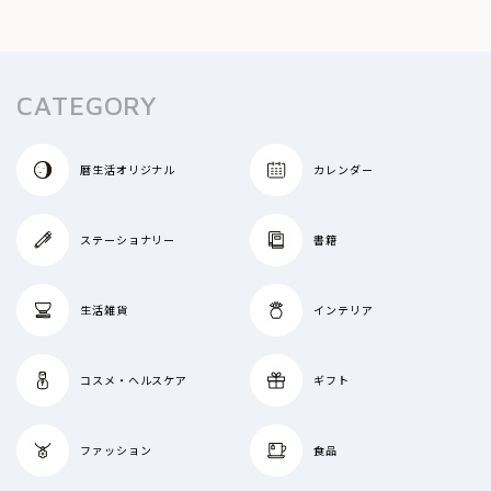
暦とならわし
二十四節気と七十二候
CATEGORY
旬のもの
季語
暦生活オリジナル
カレンダー
月と星
にっぽんのいろ
ステーショナリー
書籍
特集
生活雑貨
インテリア
コスメ・ヘルスケア
ギフト
ファッション
食品