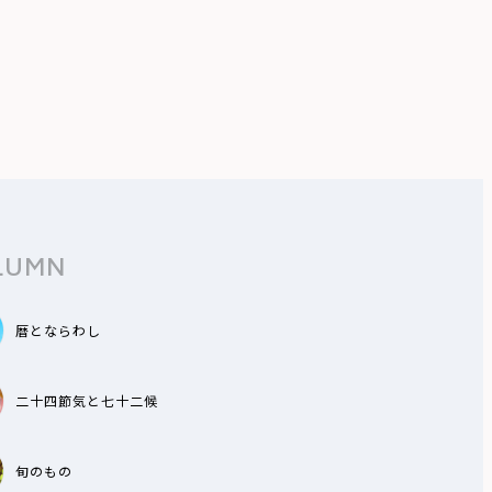
LUMN
暦とならわし
二十四節気と七十二候
旬のもの