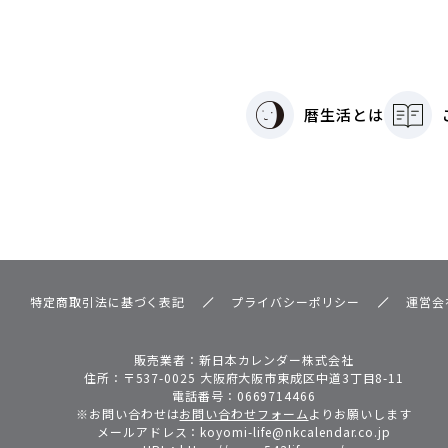
暦生活とは
特定商取引法に基づく表記
プライバシーポリシー
運営会
販売業者：新日本カレンダー株式会社
住所：〒537-0025 大阪府大阪市東成区中道3丁目8-11
電話番号：
0669714466
※お問い合わせは
お問い合わせフォーム
よりお願いします
メールアドレス：
koyomi-life@nkcalendar.co.jp