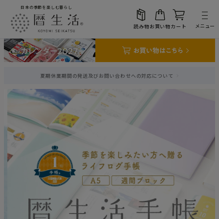
日本の季節を楽しむ暮らし
メニュー
読み物
お買い物
カート
マイページ
メルマガ登録
お気に入り
検索
商品検索
読み物検索
今日の読み物
夏期休業期間の発送及びお問い合わせへの対応について
注目のキーワード
新着の読み物はこちら
#二十四節気
#月
#何の日
#花
#料理
#ならわし
#吉日
お買い物
人気の記事
2026.07.02
二十四節気と七十二候
雑節／半夏生