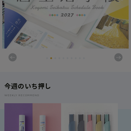
2026.06.30
暦とならわし
茅の輪くぐりと人形
新着商品
2026.07.10
旬のもの
人気商品
ブッポウソウ
価格から探す
メニューを閉じる
今週のいち押し
暦生活オリジナル
WEEKLY RECOMMEND
カレンダー
ステーショナリー
書籍