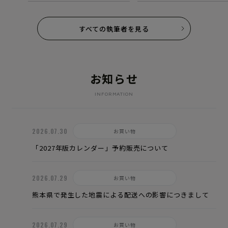
方のイメージを払拭し、老若
を問わず人気に。著書『まい
漢方 体と心をいたわる365
すべての執筆者を見る
ツ』 (ナツメ社)、『つぶやき養
生』(幻冬舎)など。
お知らせ
INFORMATION
2026.07.30
お買い物
「2027年版カレンダー」予約販売について
2026.07.29
お買い物
熊本県で発生した地震による配送への影響につきまして
2026.07.29
お買い物