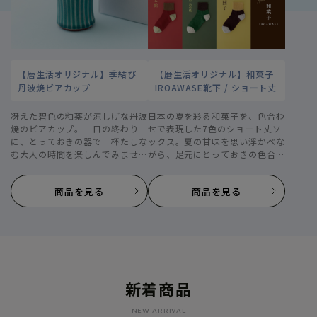
暦とならわし
二十四節気と七十二候
【暦生活オリジナル】季結び
【暦生活オリジナル】和菓子
旬のもの
季語
丹波焼ビアカップ
IROAWASE靴下 / ショート丈
冴えた碧色の釉薬が涼しげな丹波
日本の夏を彩る和菓子を、色合わ
焼のビアカップ。一日の終わり
せで表現した7色のショート丈ソ
月と星
にっぽんのいろ
に、とっておきの器で一杯たしな
ックス。夏の甘味を思い浮かべな
む大人の時間を楽しんでみません
がら、足元にとっておきの色合わ
か。
せを。
特集
商品を見る
商品を見る
新着商品
NEW ARRIVAL