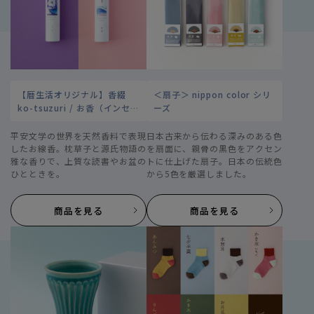
生活雑貨
インテリア
【暦生活オリジナル】香綴
＜扇子＞ nippon color シリ
コスメ・ヘルスケア
ko-tsuzuri / お香（インセ
ーズ
ンス）
ギフト
平安文学の世界を天然香料で表現
日本古来から伝わる深みのある色
したお線香。枕草子と源氏物語の
を扇面に、親骨の黒色をアクセン
雅な香りで、上質な読書やお盆の
トに仕上げた扇子。日本の伝統色
ファッション
ひとときを。
から5色を厳選しました。
食品
商品を見る
商品を見る
手芸用品
シーズン
読み物