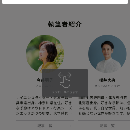
します。
介します。
執筆者紹介
今井明子
櫻井大典
いまいあきこ
さくらいだいすけ
スクロールできます
サイエンスライター・気象予報士
国際中医専門員・漢方専門家
兵庫県出身、神奈川県在住。好き
北海道出身。好きな季節は、
な季節はアウトドア・行楽シーズ
ふる冬。真っ白な世界、匂い
ンまっさかりの初夏。大学時代は
も感じない世界が好きです。
フィギュアスケート部に所属。鯉
雪があったほうが好きです。S
のいる池やレトロ建築をめぐって
にて日々発信される優しくわ
記事一覧
記事一覧
旅行・散歩するのが好き。
やすい養生情報は、これまで